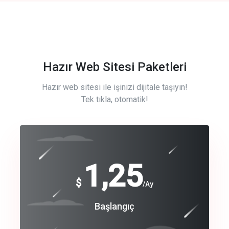
Hazır Web Sitesi Paketleri
Hazır web sitesi ile işinizi dijitale taşıyın!
Tek tıkla, otomatik!
Free
1,25
$
/Ay
Basic
Başlangıç