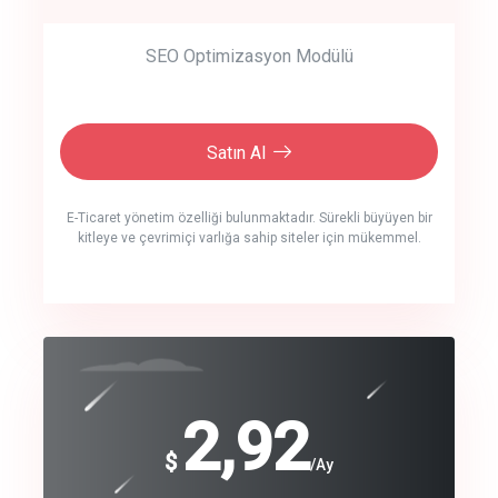
SEO Optimizasyon Modülü
Satın Al
E-Ticaret yönetim özelliği bulunmaktadır. Sürekli büyüyen bir
kitleye ve çevrimiçi varlığa sahip siteler için mükemmel.
crm auto cync
click to call back
240
2,92
$
$
/year
/Ay
track energy costs