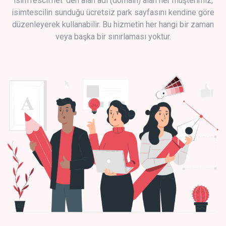
isimTescil.net 'den alan adı (domain) alan her müşterimiz,
isimtescilin sunduğu ücretsiz park sayfasını kendine göre
düzenleyerek kullanabilir. Bu hizmetin her hangi bir zaman
veya başka bir sınırlaması yoktur.