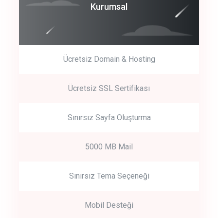
Coroprate
Kurumsal
predictive dialing
Ücretsiz Domain & Hosting
Get Started
Ücretsiz SSL Sertifikası
Start by trying our service for 30 days free trial no credit card
required.
Sınırsız Sayfa Oluşturma
5000 MB Mail
Sınırsız Tema Seçeneği
Mobil Desteği