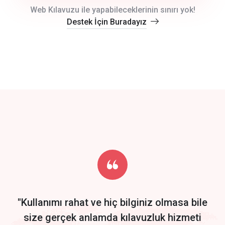
crm auto cync
Web Kılavuzu ile yapabileceklerinin sınırı yok!
Destek İçin Buradayız
click to call back
track energy costs
predictive dialing
Get Started
Start by trying our service for 30 days free trial no credit card
required.
"Kullanımı rahat ve hiç bilginiz olmasa bile
size gerçek anlamda kılavuzluk hizmeti